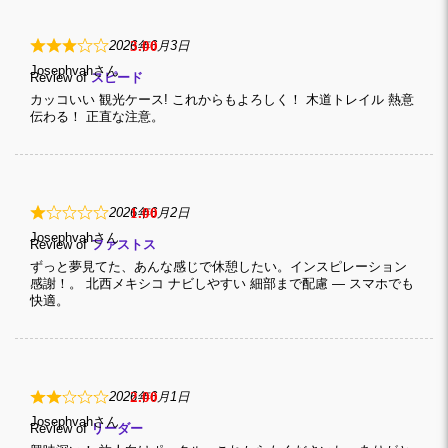
3
2026年6月3日
Josephvah
Review of
スピード
カッコいい 観光ケース! これからもよろしく！ 木道トレイル 熱意
伝わる！ 正直な注意。
1
2026年6月2日
Josephvah
Review of
ファストス
ずっと夢見てた、あんな感じで休憩したい。インスピレーション
感謝！。 北西メキシコ ナビしやすい 細部まで配慮 — スマホでも
快適。
2
2026年6月1日
Josephvah
Review of
リーダー