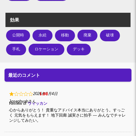
効果
公開時
永続
移動
廃棄
破壊
手札
ロケーション
デッキ
最近のコメント
1
2026年6月4日
Josephvah
Review of
ウィッカン
心からありがとう！ 貴重なアドバイス本当にありがとう。すっご
く 元気をもらえます！ 地下回廊 誠実さに拍手 — みんなでチャレ
ンジしてみたい。