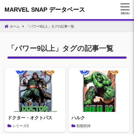
コ
MARVEL SNAP データベース
ン
MENU
テ
ン
ホーム
「
パワー9以上
」タグの記事一覧
ツ
へ
移
「
パワー9以上
」タグの記事一覧
動
ドクター・オクトパス
ハルク
シリーズ3
初期所持