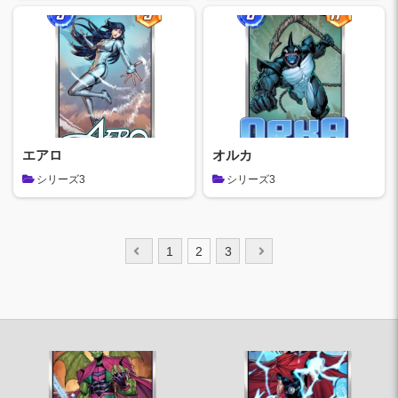
エアロ
オルカ
シリーズ3
シリーズ3
投
1
2
3
稿
の
ペ
ー
ジ
送
り