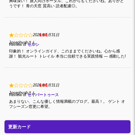
興味深い！ 旅人向けポータル、これからもくださいね。ありがと
うです！ 青の天窓 質高い 読者配慮◎。
1
2026年5月31日
Josephvah
Review of
セルシ
印象的！ オンラインガイド、このままでくださいね。心から感
謝！ 観光ルート トレイル 本当に信頼できる実践情報 — 感動した!
1
2026年5月31日
Josephvah
Review of
セイバートゥース
あまりない、こんな優しく情報満載のブログ。最高！。 ゲント オ
フシーズン窓更に希望。
更新カード