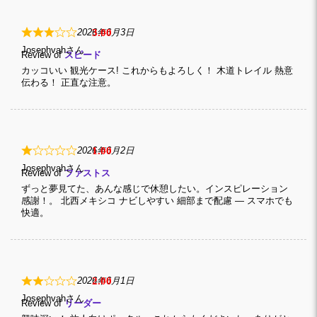
3
2026年6月3日
Josephvah
Review of
スピード
カッコいい 観光ケース! これからもよろしく！ 木道トレイル 熱意
伝わる！ 正直な注意。
1
2026年6月2日
Josephvah
Review of
ファストス
ずっと夢見てた、あんな感じで休憩したい。インスピレーション
感謝！。 北西メキシコ ナビしやすい 細部まで配慮 — スマホでも
快適。
2
2026年6月1日
Josephvah
Review of
リーダー