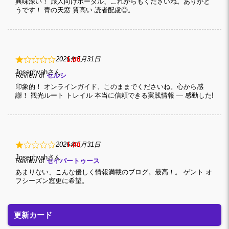
興味深い！ 旅人向けポータル、これからもくださいね。ありがと
うです！ 青の天窓 質高い 読者配慮◎。
1
2026年5月31日
Josephvah
Review of
セルシ
印象的！ オンラインガイド、このままでくださいね。心から感
謝！ 観光ルート トレイル 本当に信頼できる実践情報 — 感動した!
1
2026年5月31日
Josephvah
Review of
セイバートゥース
あまりない、こんな優しく情報満載のブログ。最高！。 ゲント オ
フシーズン窓更に希望。
更新カード