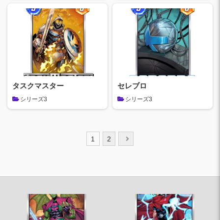
タスクマスター
セレブロ
シリーズ3
シリーズ3
投
1
2
稿
の
ペ
ー
ジ
送
り