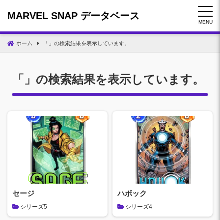
コ
MARVEL SNAP データベース
ン
MENU
テ
ン
ホーム
「」の検索結果を表示しています。
ツ
へ
移
「」の検索結果を表示しています。
動
セージ
ハボック
シリーズ5
シリーズ4