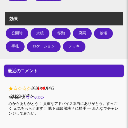
効果
公開時
永続
移動
廃棄
破壊
手札
ロケーション
デッキ
最近のコメント
1
2026年6月4日
Josephvah
Review of
ウィッカン
心からありがとう！ 貴重なアドバイス本当にありがとう。すっご
く 元気をもらえます！ 地下回廊 誠実さに拍手 — みんなでチャレ
ンジしてみたい。