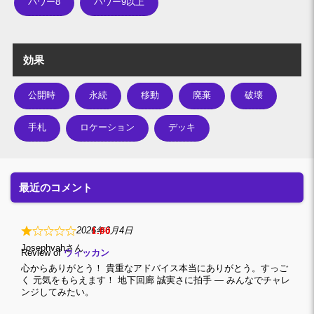
パワー8
パワー9以上
効果
公開時
永続
移動
廃棄
破壊
手札
ロケーション
デッキ
最近のコメント
1
2026年6月4日
Josephvah
Review of
ウィッカン
心からありがとう！ 貴重なアドバイス本当にありがとう。すっご
く 元気をもらえます！ 地下回廊 誠実さに拍手 — みんなでチャレ
ンジしてみたい。