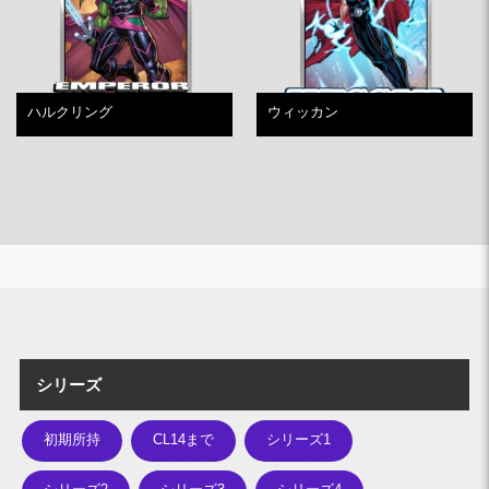
り
ハルクリング
ウィッカン
シリーズ
初期所持
CL14まで
シリーズ1