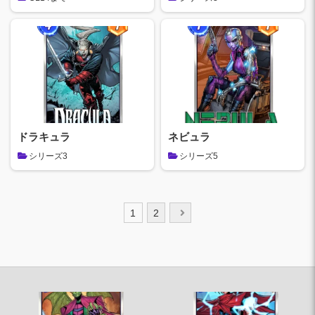
ドラキュラ
ネビュラ
シリーズ3
シリーズ5
投
1
2
稿
の
ペ
ー
ジ
送