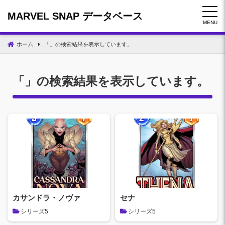
コ
MARVEL SNAP データベース
ン
MENU
テ
ン
ホーム
「」の検索結果を表示しています。
ツ
へ
移
「」の検索結果を表示しています。
動
カサンドラ・ノヴァ
セナ
シリーズ5
シリーズ5