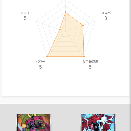
コスト
コスパ
5
3
パワー
入手難易度
5
5