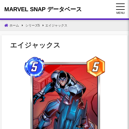
コ
MARVEL SNAP データベース
ン
MENU
テ
ン
ホーム
シリーズ5
エイジャックス
ツ
へ
移
エイジャックス
動