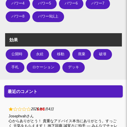
パワー4
パワー5
パワー6
パワー7
パワー8
パワー9以上
効果
公開時
永続
移動
廃棄
破壊
手札
ロケーション
デッキ
最近のコメント
1
2026年6月4日
Josephvah
心からありがとう！ 貴重なアドバイス本当にありがとう。すっご
く 元気をもらえます！ 地下回廊 誠実さに拍手 — みんなでチャレ