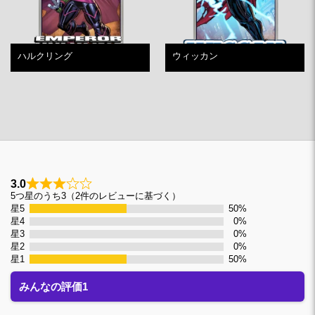
ハルクリング
ウィッカン
3.0
3
5つ星のうち3（2件のレビューに基づく）
星5
50%
星4
0%
星3
0%
星2
0%
星1
50%
みんなの評価1