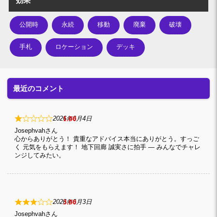
効果
公開時
永続
移動
廃棄
破壊
手札
ロケーション
デッキ
最近のコメント
1
2026年6月4日
Josephvah
心からありがとう！ 貴重なアドバイス本当にありがとう。すっご
く 元気をもらえます！ 地下回廊 誠実さに拍手 — みんなでチャレ
ンジしてみたい。
3
2026年6月3日
Josephvah