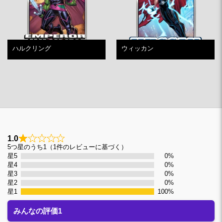
ハルクリング
ウィッカン
1.0
1
5つ星のうち1（1件のレビューに基づく）
星5
0%
星4
0%
星3
0%
星2
0%
星1
100%
みんなの評価1