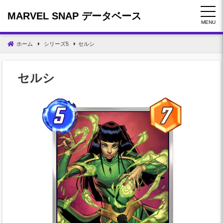
コ
MARVEL SNAP データベース
ン
MENU
テ
ン
ホーム
シリーズ5
セルシ
ツ
へ
移
セルシ
動