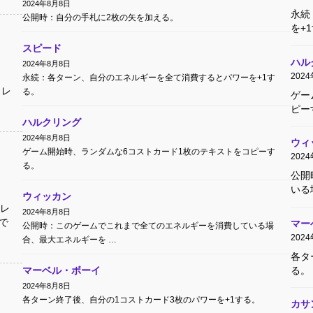
2024年8月8日
永続
公開時：自分の手札に2枚の矢を加える。
を+
スピード
ハル
2024年8月8日
202
永続：各ターン、自分のエネルギーを全て消費するとパワーを+1す
トレ
る。
ゲー
ピー
ハルクリング
2024年8月8日
ウィ
ゲーム開始時、ランダムな6コストカード1枚のテキストをコピーす
202
る。
公開
いる
ウィッカン
レ
2024年8月8日
で
マー
公開時：このゲームでこれまで全てのエネルギーを消費している場
202
合、最大エネルギーを …
各タ
る。
マーベル・ボーイ
2024年8月8日
各ターン終了後、自分の1コストカード3枚のパワーを+1する。
カサ