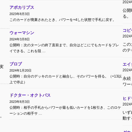
202
アポカリプス
公開
2023年8月3日
る。
このカードが廃棄されたとき、パワーを+4した状態で手札に戻す。
コピ
ウォーマシン
202
2024年3月8日
この
公開時：次のターンの終了直前まで、自分はどこにでもカードをプレ
のテ
イできる。これを阻 …
。
ブロブ
エイ
実
202
2024年1月20日
公開時：自分のデッキのカードと融合し、そのパワーを得る。（+13以
永続
上で停止）
ワー
ドクター・オクトパス
ヒド
2023年8月3日
202
公開時：相手の手札からパワーが最も低いカードを1枚引き、このロケ
いず
ーションの相手サ …
。
動す