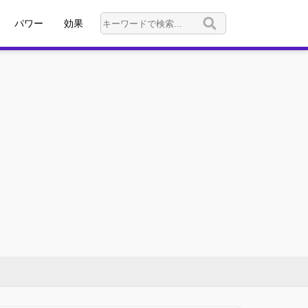
パワー
効果
パワー0以下
公開時
パワー1
永続
パワー2
移動
パワー3
廃棄
パワー4
破壊
パワー5
手札
パワー6
ロケーション
パワー7
デッキ