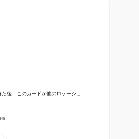
パワー8
パワー9以上
れた後、このカードが他のロケーショ
評価