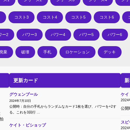
2
コスト3
コスト4
コスト5
コスト6
ワー2
パワー3
パワー4
パワー5
パワー6
廃棄
破壊
手札
ロケーション
デッキ
更新カード
新
グウェンプール
ケイ
202
2024年7月10日
公開時：自分の手札からランダムなカード1枚を選び、パワーを+2す
公開
る。これを3回行 …
と
拍
スピ
ケイト・ビショップ
202