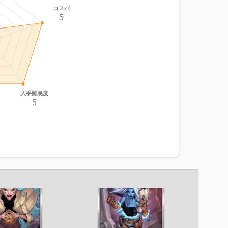
コスパ
5
入手難易度
5