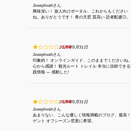
Josephvah
興味深い！ 旅人向けポータル、これからもください
ね。ありがとうです！ 青の天窓 質高い 読者配慮◎。
1
2026年5月31日
Josephvah
印象的！ オンラインガイド、このままでくださいね
心から感謝！ 観光ルート トレイル 本当に信頼できる
践情報 — 感動した!
1
2026年5月31日
Josephvah
あまりない、こんな優しく情報満載のブログ。最高！
ゲント オフシーズン窓更に希望。