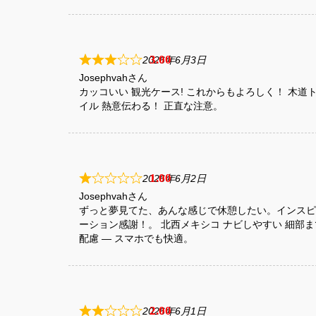
3
2026年6月3日
Josephvah
カッコいい 観光ケース! これからもよろしく！ 木道
イル 熱意伝わる！ 正直な注意。
1
2026年6月2日
Josephvah
ずっと夢見てた、あんな感じで休憩したい。インスピ
ーション感謝！。 北西メキシコ ナビしやすい 細部ま
配慮 — スマホでも快適。
2
2026年6月1日