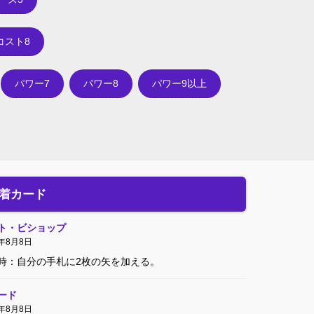
コスト8
パワー7
パワー8
パワー9以上
着カード
ト・ビショップ
4年8月8日
時：自分の手札に2枚の矢を加える。
ード
4年8月8日