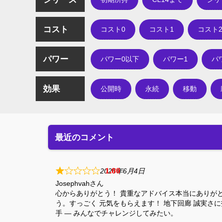
コスト
コスト0
コスト1
コスト
パワー
パワー0以下
パワー1
パ
効果
公開時
永続
移動
最近のコメント
1
2026年6月4日
Josephvah
心からありがとう！ 貴重なアドバイス本当にありが
う。すっごく 元気をもらえます！ 地下回廊 誠実さに
手 — みんなでチャレンジしてみたい。