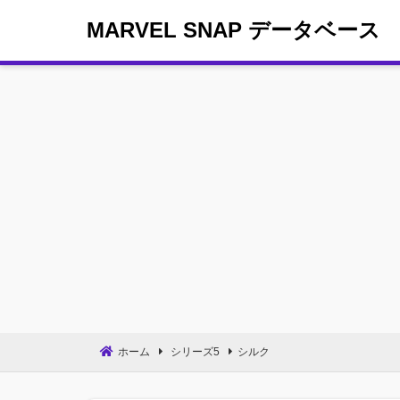
コ
MARVEL SNAP データベース
ン
テ
ン
ツ
へ
移
動
ホーム
シリーズ5
シルク