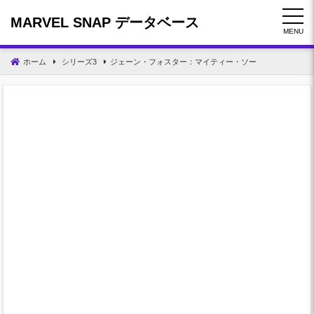
コ
MARVEL SNAP データベース
ン
MENU
テ
ン
ホーム
シリーズ3
ジェーン・フォスター：マイティー・ソー
ツ
へ
移
動