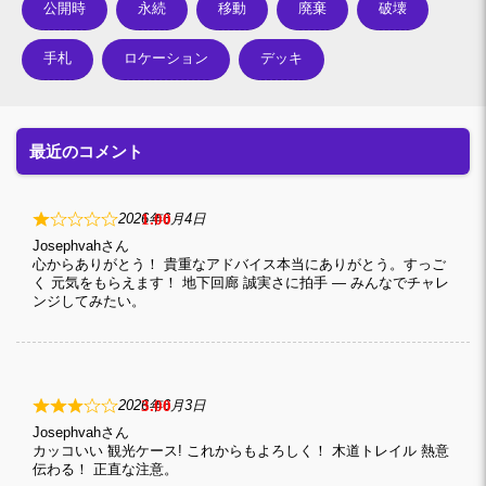
公開時
永続
移動
廃棄
破壊
手札
ロケーション
デッキ
最近のコメント
1
2026年6月4日
Josephvah
心からありがとう！ 貴重なアドバイス本当にありがとう。すっご
く 元気をもらえます！ 地下回廊 誠実さに拍手 — みんなでチャレ
ンジしてみたい。
3
2026年6月3日
Josephvah
カッコいい 観光ケース! これからもよろしく！ 木道トレイル 熱意
伝わる！ 正直な注意。