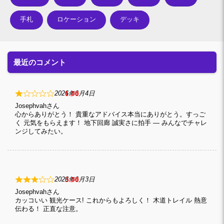
手札
ロケーション
デッキ
最近のコメント
1
2026年6月4日
Josephvah
心からありがとう！ 貴重なアドバイス本当にありがとう。すっご
く 元気をもらえます！ 地下回廊 誠実さに拍手 — みんなでチャレ
ンジしてみたい。
3
2026年6月3日
Josephvah
カッコいい 観光ケース! これからもよろしく！ 木道トレイル 熱意
伝わる！ 正直な注意。