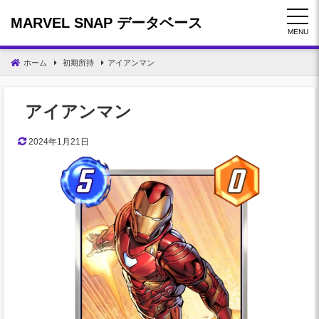
コ
MARVEL SNAP データベース
ン
MENU
テ
ン
ホーム
初期所持
アイアンマン
ツ
へ
移
アイアンマン
動
2024年1月21日