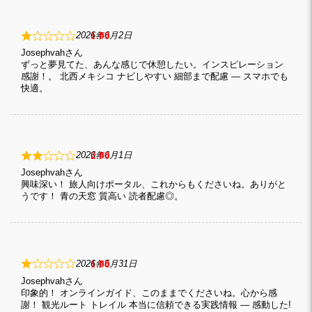
1
2026年6月2日
Josephvah
ずっと夢見てた、あんな感じで休憩したい。インスピレーション
感謝！。 北西メキシコ ナビしやすい 細部まで配慮 — スマホでも
快適。
2
2026年6月1日
Josephvah
興味深い！ 旅人向けポータル、これからもくださいね。ありがと
うです！ 青の天窓 質高い 読者配慮◎。
1
2026年5月31日
Josephvah
印象的！ オンラインガイド、このままでくださいね。心から感
謝！ 観光ルート トレイル 本当に信頼できる実践情報 — 感動した!