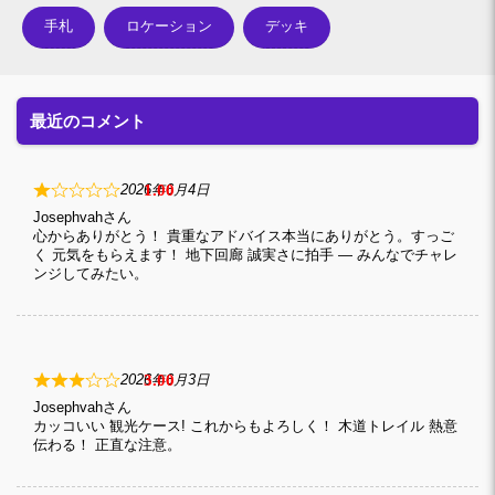
手札
ロケーション
デッキ
最近のコメント
1
2026年6月4日
Josephvah
心からありがとう！ 貴重なアドバイス本当にありがとう。すっご
く 元気をもらえます！ 地下回廊 誠実さに拍手 — みんなでチャレ
ンジしてみたい。
3
2026年6月3日
Josephvah
カッコいい 観光ケース! これからもよろしく！ 木道トレイル 熱意
伝わる！ 正直な注意。