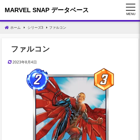
コ
MARVEL SNAP データベース
ン
MENU
テ
ン
ホーム
シリーズ3
ファルコン
ツ
へ
移
ファルコン
動
2023年8月4日