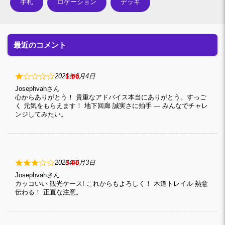
手札
ロケーション
デッキ
最近のコメント
1
2026年6月4日
Josephvah
心からありがとう！ 貴重なアドバイス本当にありがとう。すっご
く 元気をもらえます！ 地下回廊 誠実さに拍手 — みんなでチャレ
ンジしてみたい。
3
2026年6月3日
Josephvah
カッコいい 観光ケース! これからもよろしく！ 木道トレイル 熱意
伝わる！ 正直な注意。