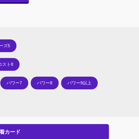
ーズ5
コスト8
パワー7
パワー8
パワー9以上
着カード