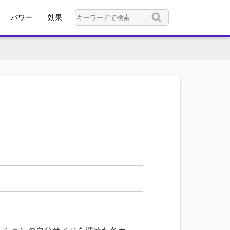
パワー
効果
パワー0以下
公開時
パワー1
永続
パワー2
移動
パワー3
廃棄
パワー4
破壊
パワー5
手札
パワー6
ロケーション
パワー7
デッキ