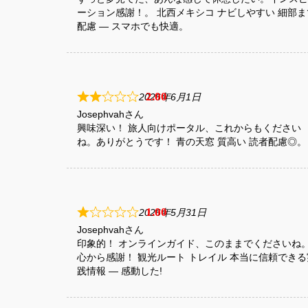
ーション感謝！。 北西メキシコ ナビしやすい 細部ま
配慮 — スマホでも快適。
2
2026年6月1日
Josephvah
興味深い！ 旅人向けポータル、これからもください
ね。ありがとうです！ 青の天窓 質高い 読者配慮◎。
1
2026年5月31日
Josephvah
印象的！ オンラインガイド、このままでくださいね
心から感謝！ 観光ルート トレイル 本当に信頼できる
践情報 — 感動した!