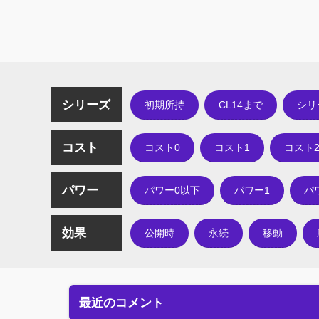
シリーズ
初期所持
CL14まで
シリ
コスト
コスト0
コスト1
コスト
パワー
パワー0以下
パワー1
パ
効果
公開時
永続
移動
最近のコメント