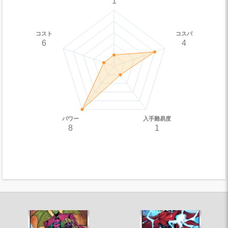
1
コスト
コスパ
6
4
パワー
入手難易度
8
1