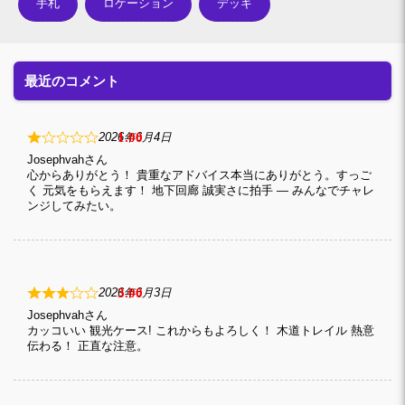
手札
ロケーション
デッキ
最近のコメント
1
2026年6月4日
Josephvah
心からありがとう！ 貴重なアドバイス本当にありがとう。すっご
く 元気をもらえます！ 地下回廊 誠実さに拍手 — みんなでチャレ
ンジしてみたい。
3
2026年6月3日
Josephvah
カッコいい 観光ケース! これからもよろしく！ 木道トレイル 熱意
伝わる！ 正直な注意。