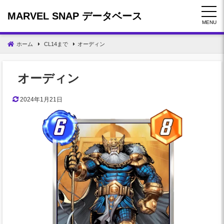
コ
MARVEL SNAP データベース
ン
MENU
テ
ン
ホーム
CL14まで
オーディン
ツ
へ
移
オーディン
動
2024年1月21日